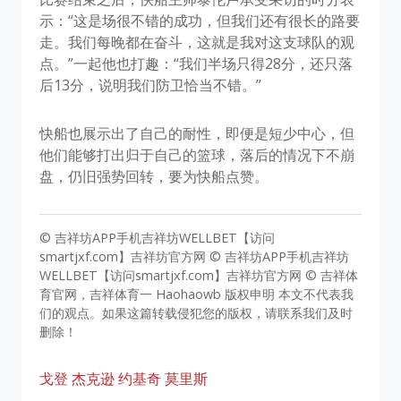
示：“这是场很不错的成功，但我们还有很长的路要
走。我们每晚都在奋斗，这就是我对这支球队的观
点。”一起他也打趣：“我们半场只得28分，还只落
后13分，说明我们防卫恰当不错。”
快船也展示出了自己的耐性，即便是短少中心，但
他们能够打出归于自己的篮球，落后的情况下不崩
盘，仍旧强势回转，要为快船点赞。
© 吉祥坊APP手机吉祥坊WELLBET【访问
smartjxf.com】吉祥坊官方网 © 吉祥坊APP手机吉祥坊
WELLBET【访问smartjxf.com】吉祥坊官方网 © 吉祥体
育官网，吉祥体育一 Haohaowb 版权申明 本文不代表我
们的观点。如果这篇转载侵犯您的版权，请联系我们及时
删除！
戈登
杰克逊
约基奇
莫里斯