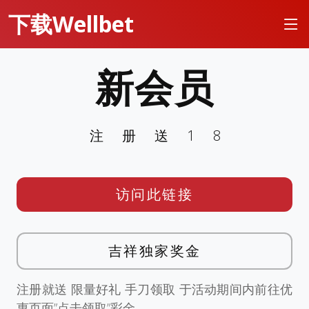
下载Wellbet
新会员
注册送18
访问此链接
吉祥独家奖金
注册就送 限量好礼 手刀领取 于活动期间内前往优
惠页面”点击领取”彩金。