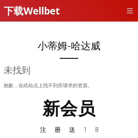
下载Wellbet
小蒂姆-哈达威
未找到
抱歉，在此站点上找不到所请求的资源。
新会员
注册送18