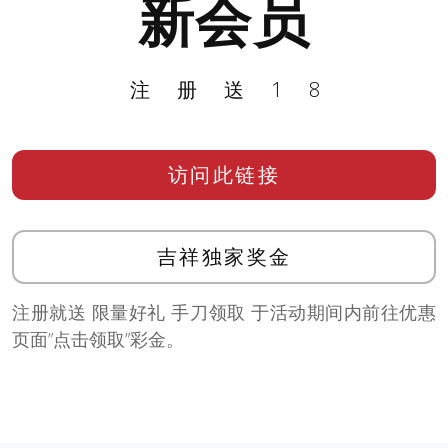
新会员
注册送18
访问此链接
吉祥独家奖金
注册就送 限量好礼 手刀领取 于活动期间内前往优惠
页面”点击领取”彩金。