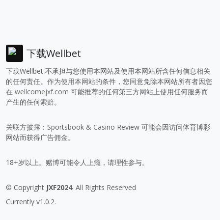
下载Wellbet
下载Wellbet 不承担与您使用本网站及使用本网站所含任何信息相关
的任何责任。作为使用本网站的条件，您同意免除本网站所有者因您
在
wellcomejxf.com
可能推荐的任何第三方网站上使用任何服务而
产生的任何索赔。
关联方披露：Sportsbook & Casino Review 可能会因访问体育博彩
网站而获得广告佣金。
18+岁以上。赌博可能令人上瘾，请理性参与。
© Copyright
JXF2024
. All Rights Reserved
Currently v1.0.2.