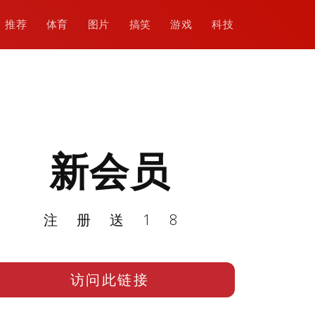
推荐
体育
图片
搞笑
游戏
科技
新会员
注册送18
访问此链接