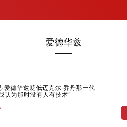
爱德华兹
尼·爱德华兹贬低迈克尔·乔丹那一代
“我认为那时没有人有技术”
A