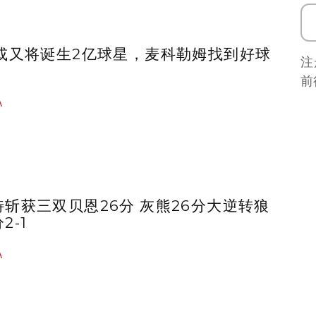
A或又将诞生2亿球星，麦科勒姆找到好球
注
前
A
特斩获三双贝恩26分 灰熊26分大逆转狼
2-1
A