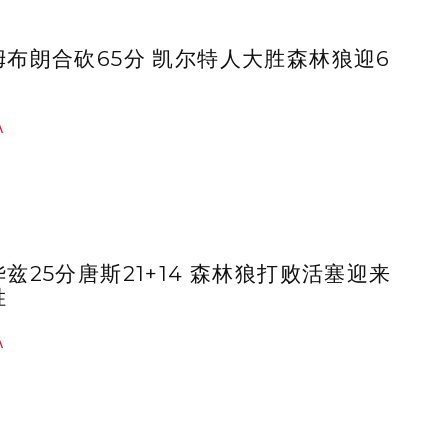
姆布朗合砍65分 凯尔特人大胜森林狼迎6
A
兹25分唐斯21+14 森林狼打败活塞迎来
胜
A