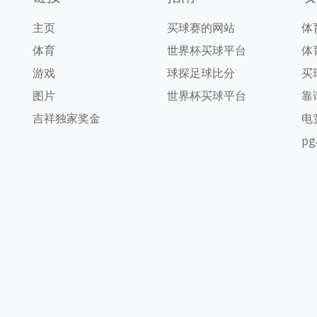
主页
买球赛的网站
体
体育
世界杯买球平台
体
游戏
球探足球比分
买
图片
世界杯买球平台
靠
吉祥独家奖金
电
p