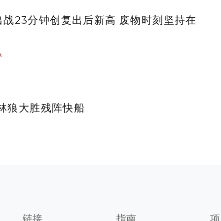
出战23分钟创复出后新高 废物时刻坚持在
A
森林狼大胜残阵快船
链接
指南
项