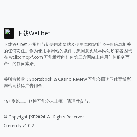
下载Wellbet
下载Wellbet 不承担与您使用本网站及使用本网站所含任何信息相关
的任何责任。作为使用本网站的条件，您同意免除本网站所有者因您
在
wellcomejxf.com
可能推荐的任何第三方网站上使用任何服务而
产生的任何索赔。
关联方披露：Sportsbook & Casino Review 可能会因访问体育博彩
网站而获得广告佣金。
18+岁以上。赌博可能令人上瘾，请理性参与。
© Copyright
JXF2024
. All Rights Reserved
Currently v1.0.2.