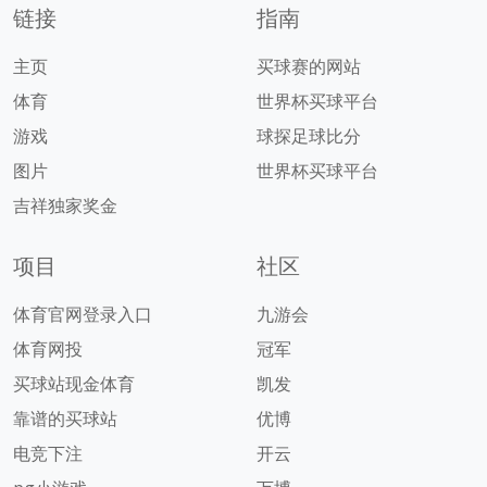
链接
指南
主页
买球赛的网站
体育
世界杯买球平台
游戏
球探足球比分
图片
世界杯买球平台
吉祥独家奖金
项目
社区
体育官网登录入口
九游会
体育网投
冠军
买球站现金体育
凯发
靠谱的买球站
优博
电竞下注
开云