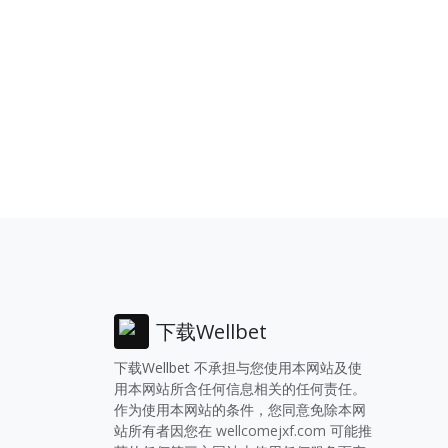
下载Wellbet
下载Wellbet 不承担与您使用本网站及使
用本网站所含任何信息相关的任何责任。
作为使用本网站的条件，您同意免除本网
站所有者因您在
wellcomejxf.com
可能推