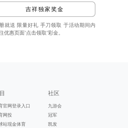
吉祥独家奖金
册就送 限量好礼 手刀领取 于活动期间内
往优惠页面”点击领取”彩金。
目
社区
育官网登录入口
九游会
育网投
冠军
球站现金体育
凯发