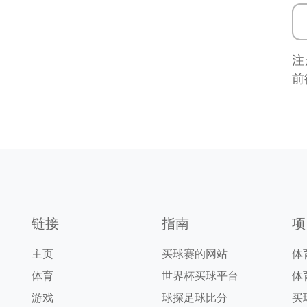
注
前
链接
指南
项
主页
买球赛的网站
体
体育
世界杯买球平台
体
游戏
球探足球比分
买