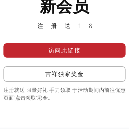
新会员
注册送18
访问此链接
吉祥独家奖金
注册就送 限量好礼 手刀领取 于活动期间内前往优惠
页面”点击领取”彩金。