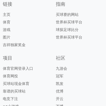
链接
指南
主页
买球赛的网站
体育
世界杯买球平台
游戏
球探足球比分
图片
世界杯买球平台
吉祥独家奖金
项目
社区
体育官网登录入口
九游会
体育网投
冠军
买球站现金体育
凯发
靠谱的买球站
优博
电竞下注
开云