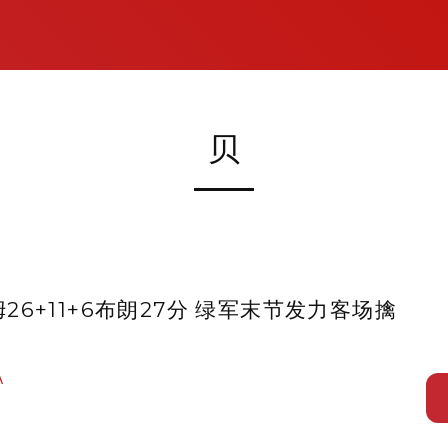
贝
26+11+6布朗27分 绿军末节发力客场擒
A