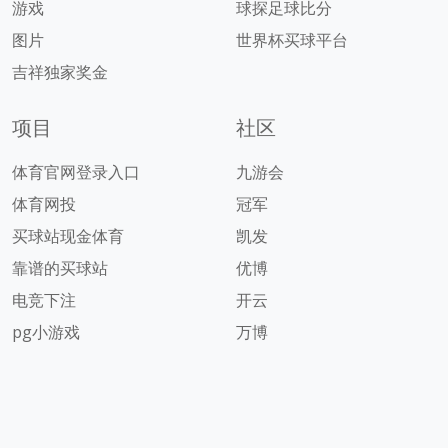
游戏
球探足球比分
图片
世界杯买球平台
吉祥独家奖金
项目
社区
体育官网登录入口
九游会
体育网投
冠军
买球站现金体育
凯发
靠谱的买球站
优博
电竞下注
开云
pg小游戏
万博