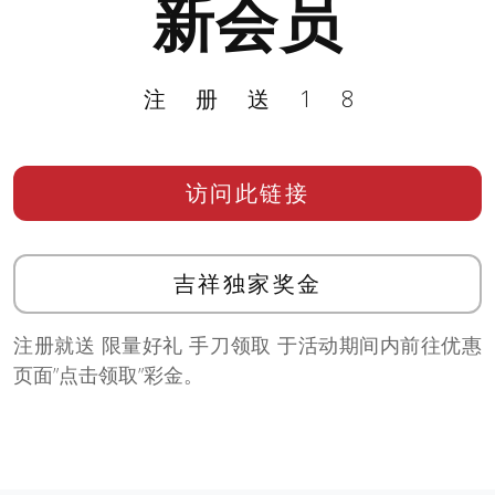
新会员
注册送18
访问此链接
吉祥独家奖金
注册就送 限量好礼 手刀领取 于活动期间内前往优惠
页面”点击领取”彩金。