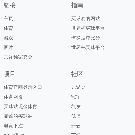
链接
指南
主页
买球赛的网站
体育
世界杯买球平台
游戏
球探足球比分
图片
世界杯买球平台
吉祥独家奖金
项目
社区
体育官网登录入口
九游会
体育网投
冠军
买球站现金体育
凯发
靠谱的买球站
优博
电竞下注
开云