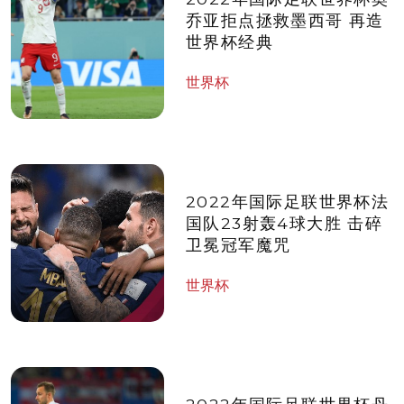
乔亚拒点拯救墨西哥 再造
世界杯经典
世界杯
2022年国际足联世界杯法
国队23射轰4球大胜 击碎
卫冕冠军魔咒
世界杯