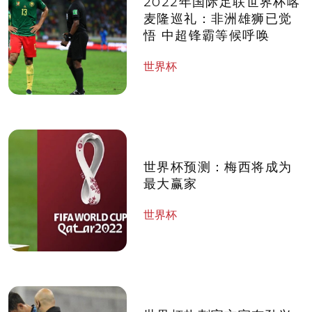
2022年国际足联世界杯喀
麦隆巡礼：非洲雄狮已觉
悟 中超锋霸等候呼唤
世界杯
世界杯预测：梅西将成为
最大赢家
世界杯